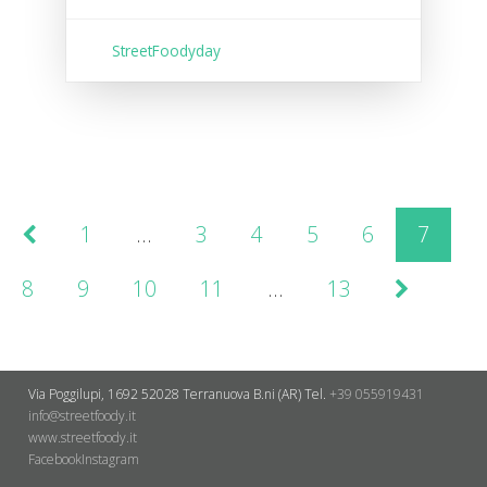
StreetFoodyday
1
…
3
4
5
6
7
8
9
10
11
…
13
Via Poggilupi, 1692
52028 Terranuova B.ni (AR)
Tel.
+39 055919431
info@streetfoody.it
www.streetfoody.it
Facebook
​Instagram