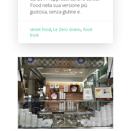
Food nella sua versione più
gustosa, senza glutine e...
street food
,
Le Zero Grano
,
food
truck