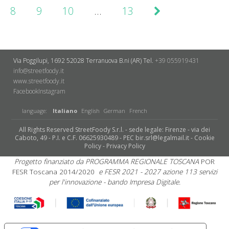
8
9
10
…
13
Via Poggilupi, 1692
52028 Terranuova B.ni (AR)
Tel.
+39 055919431
info@streetfoody.it
www.streetfoody.it
Facebook
​Instagram
language:
Italiano
English
German
French
All Rights Reserved StreetFoody S.r.l. - sede legale: Firenze - via dei
Caboto, 49 - P.I. e C.F. 06625930489 - PEC bir.srl@legalmail.it -
Cookie
Policy
-
Privacy Policy
Progetto finanziato da PROGRAMMA REGIONALE TOSCANA
POR
FESR Toscana 2014/2020
e FESR 2021 - 2027 azione 113 servizi
per l'innovazione - bando Impresa Digitale.