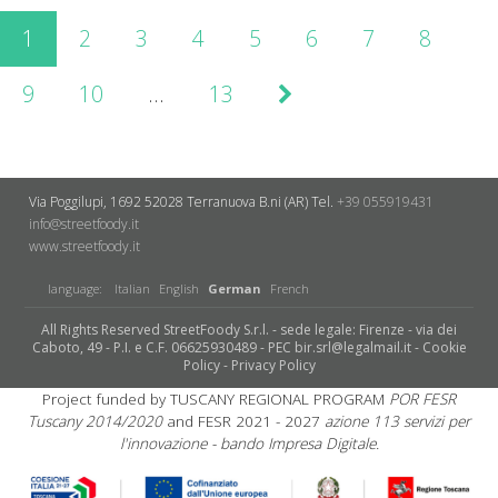
1
2
3
4
5
6
7
8
9
10
…
13
Via Poggilupi, 1692
52028 Terranuova B.ni (AR)
Tel.
+39 055919431
info@streetfoody.it
www.streetfoody.it
language:
Italian
English
German
French
All Rights Reserved StreetFoody S.r.l. - sede legale: Firenze - via dei
Caboto, 49 - P.I. e C.F. 06625930489 - PEC bir.srl@legalmail.it -
Cookie
Policy
-
Privacy Policy
Project funded by TUSCANY REGIONAL PROGRAM
POR FESR
Tuscany 2014/2020
and FESR 2021 - 2027
azione 113 servizi per
l'innovazione - bando Impresa Digitale.