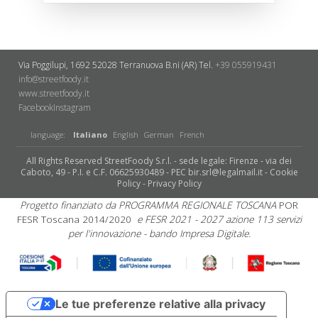
Via Poggilupi, 1692
52028 Terranuova B.ni (AR)
Tel.
+39 055919431
info@streetfoody.it
www.streetfoody.it
Facebook
​Instagram
language:
Italiano
English
German
French
All Rights Reserved StreetFoody S.r.l. - sede legale: Firenze - via dei
Caboto, 49 - P.I. e C.F. 06625930489 - PEC bir.srl@legalmail.it -
Cookie
Policy
-
Privacy Policy
Progetto finanziato da PROGRAMMA REGIONALE TOSCANA
POR
FESR Toscana 2014/2020
e FESR 2021 - 2027 azione 113 servizi
per l'innovazione - bando Impresa Digitale.
Le tue preferenze relative alla privacy