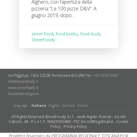
Alghero, con l’apertura della
pizzeria “Le 100 pizze D&V”. A
giugno 2019, dopo...
street food
,
food trucks
,
food truck
,
StreetFoody
Via Poggilupi, 1692
52028 Terranuova B.ni (AR)
Tel.
+39 055919431
info@streetfoody.it
www.streetfoody.it
Facebook
​Instagram
language:
Italiano
English
German
French
All Rights Reserved StreetFoody S.r.l. - sede legale: Firenze - via dei
Caboto, 49 - P.I. e C.F. 06625930489 - PEC bir.srl@legalmail.it -
Cookie
Policy
-
Privacy Policy
Progetto finanziato da PROGRAMMA REGIONALE TOSCANA
POR