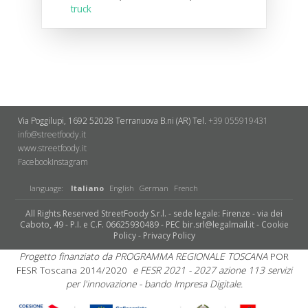
truck
Via Poggilupi, 1692
52028 Terranuova B.ni (AR)
Tel.
+39 055919431
info@streetfoody.it
www.streetfoody.it
Facebook
​Instagram
language:
Italiano
English
German
French
All Rights Reserved StreetFoody S.r.l. - sede legale: Firenze - via dei
Caboto, 49 - P.I. e C.F. 06625930489 - PEC bir.srl@legalmail.it -
Cookie
Policy
-
Privacy Policy
Progetto finanziato da PROGRAMMA REGIONALE TOSCANA
POR
FESR Toscana 2014/2020
e FESR 2021 - 2027 azione 113 servizi
per l'innovazione - bando Impresa Digitale.