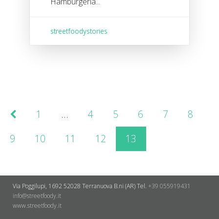
Hamburgeria...
streetfoodystories
1
…
4
5
6
7
8
9
10
11
12
13
Via Poggilupi, 1692
52028 Terranuova B.ni (AR)
Tel.
+39 055919431
info@streetfoody.it
www.streetfoody.it