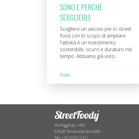
SONO E PERCHÉ
SCEGLIERLE
Scegliere un veicolo per lo street
food con lo scopo di ampliare
l'attività è un investimento
sostenibile, sicuro e duraturo nel
tempo. Abbiamo già visto...
flotte
Via Poggilupi, 1692
52028 Terranuova B.ni (AR)
Tel.
+39 055919431