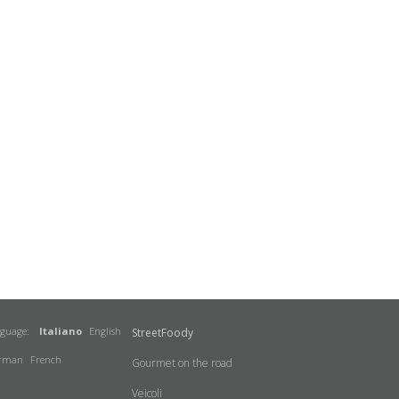
nguage:
Italiano
English
StreetFoody
rman
French
Gourmet on the road
Veicoli