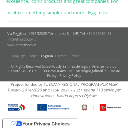
excellence, iconic products and great companies. For
us, it is something simpler and more...
leggi tutto
Via Poggilupi, 1692
52028 Terranuova B.ni (AR)
Tel.
+39 055919431
info@streetfoody.it
www.streetfoody.it
language:
Italian
English
German
French
All Rights Reserved StreetFoody S.r.l. - sede legale: Firenze - via dei
Caboto, 49 - P.I. e C.F. 06625930489 - PEC bir.srl@legalmail.it -
Cookie
Policy
-
Privacy Policy
Project funded by TUSCANY REGIONAL PROGRAM
POR FESR
Tuscany 2014/2020
and FESR 2021 - 2027
azione 113 servizi per
l'innovazione - bando Impresa Digitale.
Your Privacy Choices