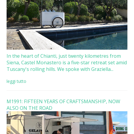
In the heart of Chianti, just twenty kilometres from
Siena, Castel Monastero is a five-star retreat set amid
Tuscany's rolling hills. We spoke with Graziella...
leggi tutto
M1991: FIFTEEN YEARS OF CRAFTSMANSHIP, NOW
ALSO ON THE ROAD