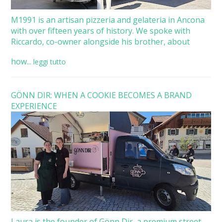
M1991 is an artisan pizzeria and gelateria in Ancona
with over fifteen years of history. We spoke with
Riccardo, co-owner alongside his brother, about
how...
leggi tutto
GÖNN DIR: WHEN A COOKIE BECOMES A BRAND
EXPERIENCE
Laura is the founder of Gönn Dir, a premium street