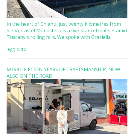
In the heart of Chianti, just twenty kilometres from
Siena, Castel Monastero is a five-star retreat set amid
Tuscany's rolling hills. We spoke with Graziella...
leggi tutto
M1991: FIFTEEN YEARS OF CRAFTSMANSHIP, NOW
ALSO ON THE ROAD