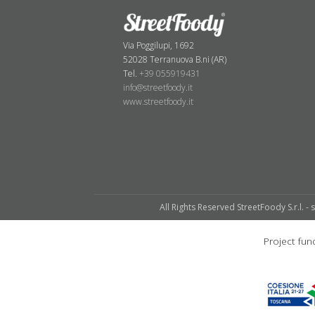
Via Poggilupi, 1692
52028 Terranuova B.ni (AR)
Tel.
+39 055919431
info@streetfoody.it
www.streetfoody.it
All Rights Reserved StreetFoody S.r.l. - 
Project f