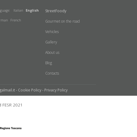
nguage:
Italian
English
StreetFoody
rman
French
Gourmet on the road
Vehicles
Gallery
About us
Blog
Contacts
galmail.it -
Cookie Policy
-
Privacy Policy
 FESR 2021