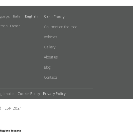
nguage:
Italian
English
StreetFoody
rman
French
Gourmet on the road
Vehicles
Gallery
About us
Blog
Contacts
galmail.it -
Cookie Policy
-
Privacy Policy
 FESR 2021