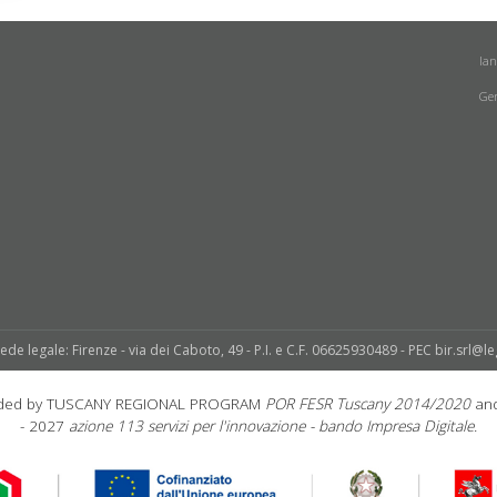
la
Ge
sede legale: Firenze - via dei Caboto, 49 - P.I. e C.F. 06625930489 - PEC bir.srl@le
unded by TUSCANY REGIONAL PROGRAM
POR FESR Tuscany 2014/2020
and
- 2027
azione 113 servizi per l'innovazione - bando Impresa Digitale.