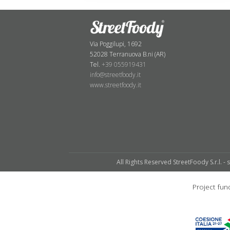
Via Poggilupi, 1692
52028 Terranuova B.ni (AR)
Tel.
+39 055919431
info@streetfoody.it
www.streetfoody.it
All Rights Reserved StreetFoody S.r.l. - 
Project f