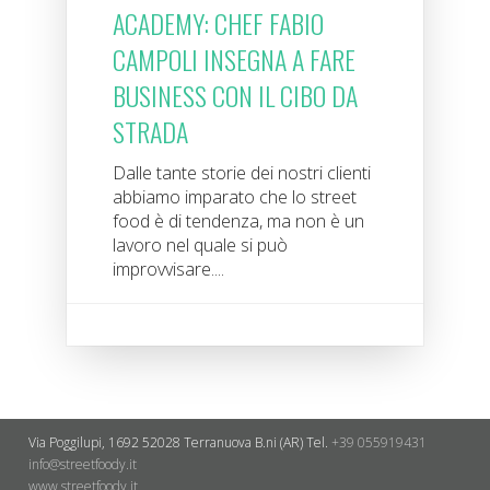
ACADEMY: CHEF FABIO
CAMPOLI INSEGNA A FARE
BUSINESS CON IL CIBO DA
STRADA
Dalle tante storie dei nostri clienti
abbiamo imparato che lo street
food è di tendenza, ma non è un
lavoro nel quale si può
improvvisare....
Via Poggilupi, 1692
52028 Terranuova B.ni (AR)
Tel.
+39 055919431
info@streetfoody.it
www.streetfoody.it