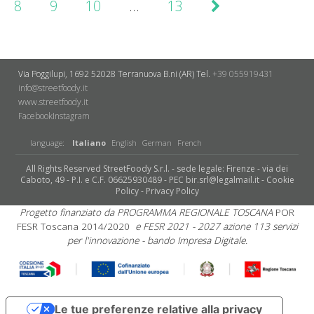
8
9
10
…
13
Via Poggilupi, 1692
52028 Terranuova B.ni (AR)
Tel.
+39 055919431
info@streetfoody.it
www.streetfoody.it
Facebook
​Instagram
language:
Italiano
English
German
French
All Rights Reserved StreetFoody S.r.l. - sede legale: Firenze - via dei
Caboto, 49 - P.I. e C.F. 06625930489 - PEC bir.srl@legalmail.it -
Cookie
Policy
-
Privacy Policy
Progetto finanziato da PROGRAMMA REGIONALE TOSCANA
POR
FESR Toscana 2014/2020
e FESR 2021 - 2027 azione 113 servizi
per l'innovazione - bando Impresa Digitale.
Le tue preferenze relative alla privacy