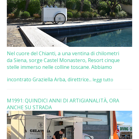
Nel cuore del Chianti, a una ventina di chilometri
da Siena, sorge Castel Monastero, Resort cinque
stelle immerso nelle colline toscane. Abbiamo
incontrato Graziella Arba, direttrice...
leggi tutto
M1991: QUINDICI ANNI DI ARTIGIANALITÀ, ORA
ANCHE SU STRADA