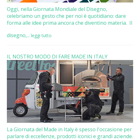
Oggi, nella Giornata Mondiale del Disegno,
celebriamo un gesto che per noi è quotidiano: dare
forma alle idee prima ancora che diventino materia. Il
disegno,...
leggi tutto
IL NOSTRO MODO DI FARE MADE IN ITALY
La Giornata del Made in Italy è spesso l'occasione per
parlare di eccellenze, prodotti iconici e grandi aziende.