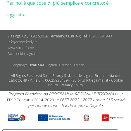
Per noi è qualcosa di più semplice e concreto: è...
leggi tutto
Via Poggilupi, 1692
52028 Terranuova B.ni (AR)
Tel.
+39 055919431
info@streetfoody.it
www.streetfoody.it
Facebook
​Instagram
language:
Italiano
English
German
French
All Rights Reserved StreetFoody S.r.l. - sede legale: Firenze - via dei
Caboto, 49 - P.I. e C.F. 06625930489 - PEC bir.srl@legalmail.it -
Cookie
Policy
-
Privacy Policy
Progetto finanziato da PROGRAMMA REGIONALE TOSCANA
POR
FESR Toscana 2014/2020
e FESR 2021 - 2027 azione 113 servizi
per l'innovazione - bando Impresa Digitale.