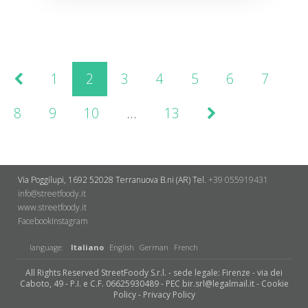
1
2
3
4
5
6
7
8
9
10
…
13
Via Poggilupi, 1692
52028 Terranuova B.ni (AR)
Tel.
+39 055919431
info@streetfoody.it
www.streetfoody.it
Facebook
​Instagram
language:
Italiano
English
German
French
All Rights Reserved StreetFoody S.r.l. - sede legale: Firenze - via dei
Caboto, 49 - P.I. e C.F. 06625930489 - PEC bir.srl@legalmail.it -
Cookie
Policy
-
Privacy Policy