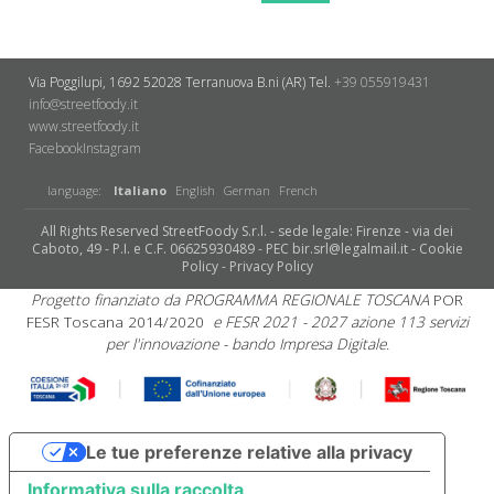
Via Poggilupi, 1692
52028 Terranuova B.ni (AR)
Tel.
+39 055919431
info@streetfoody.it
www.streetfoody.it
Facebook
​Instagram
language:
Italiano
English
German
French
All Rights Reserved StreetFoody S.r.l. - sede legale: Firenze - via dei
Caboto, 49 - P.I. e C.F. 06625930489 - PEC bir.srl@legalmail.it -
Cookie
Policy
-
Privacy Policy
Progetto finanziato da PROGRAMMA REGIONALE TOSCANA
POR
FESR Toscana 2014/2020
e FESR 2021 - 2027 azione 113 servizi
per l'innovazione - bando Impresa Digitale.
Le tue preferenze relative alla privacy
Informativa sulla raccolta