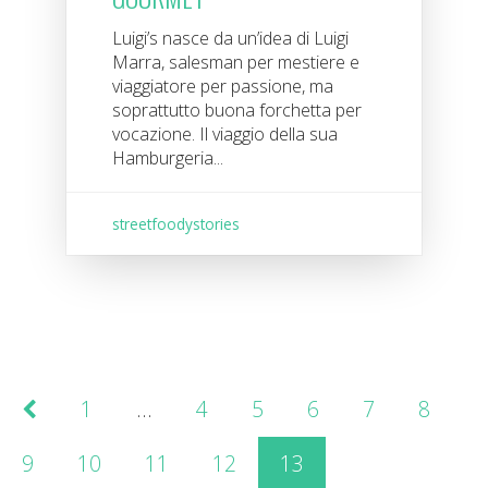
Luigi’s nasce da un’idea di Luigi
Marra, salesman per mestiere e
viaggiatore per passione, ma
soprattutto buona forchetta per
vocazione. Il viaggio della sua
Hamburgeria...
streetfoodystories
1
…
4
5
6
7
8
9
10
11
12
13