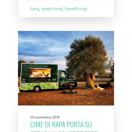
fiera
,
street food
,
StreetFoody
26 novembre 2019
CIME DI RAPA PORTA SU