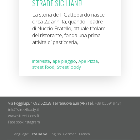
STRADE SICILIANE!
La storia de Il Gattopardo nasce
circa 22 anni fa, quando il padre
di Nuccio Fratello, attuale titolare
del ristorante, fonda una prima
attività di pasticceria,...
interviste
,
ape piaggio
,
Ape Pizza
,
street food
,
StreetFoody
Via Poggilupi, 1692
52028 Terranuova B.ni (AR)
Tel.
+39 055919431
info@streetfoody.it
www.streetfoody.it
Facebook
​Instagram
language:
Italiano
English
German
French