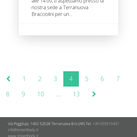
alle 14:00, ti aspettiamo presso la
nostra sede a Terranuova
Bracciolini per un...
1
2
3
4
5
6
7
8
9
10
…
13
Via Poggilupi, 1692
52028 Terranuova B.ni (AR)
Tel.
+39 055919431
info@streetfoody.it
www.streetfoody.it