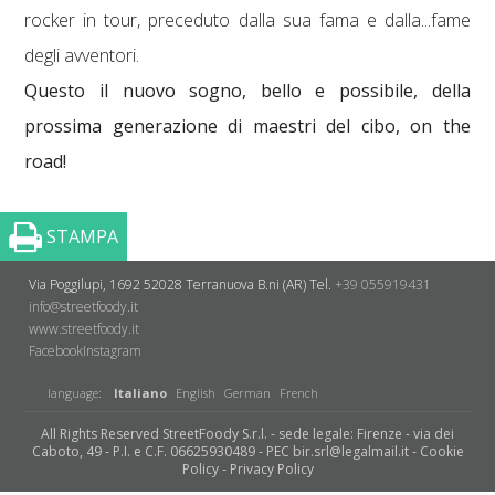
rocker in tour, preceduto dalla sua fama e dalla...fame
degli avventori.
Questo il nuovo sogno, bello e possibile, della
prossima generazione di maestri del cibo, on the
road!
STAMPA
Via Poggilupi, 1692
52028 Terranuova B.ni (AR)
Tel.
+39 055919431
info@streetfoody.it
www.streetfoody.it
Facebook
​Instagram
language:
Italiano
English
German
French
All Rights Reserved StreetFoody S.r.l. - sede legale: Firenze - via dei
Caboto, 49 - P.I. e C.F. 06625930489 - PEC bir.srl@legalmail.it -
Cookie
Policy
-
Privacy Policy