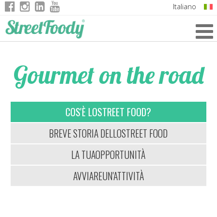
Italiano
English
German
Gourmet on the road
French
COS'È LO
STREET FOOD?
BREVE STORIA DELLO
STREET FOOD
LA TUA
OPPORTUNITÀ
AVVIARE
UN'ATTIVITÀ