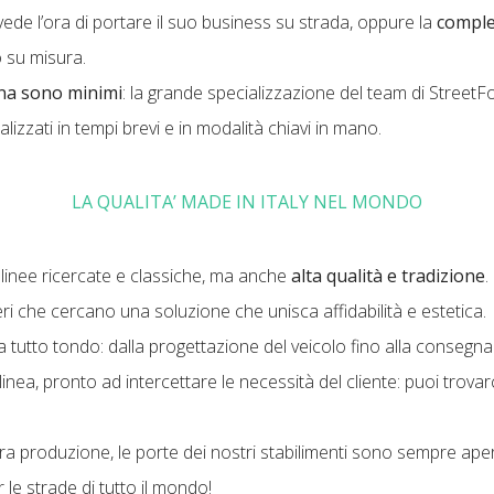
ede l’ora di portare il suo business su strada, oppure la
comple
 su misura.
gna sono minimi
: la grande specializzazione del team di StreetF
izzati in tempi brevi e in modalità chiavi in mano.
LA QUALITA’ MADE IN ITALY NEL MONDO
a linee ricercate e classiche, ma anche
alta qualità e tradizione
.
ieri che cercano una soluzione che unisca affidabilità e estetica.
utto tondo: dalla progettazione del veicolo fino alla consegna 
nea, pronto ad intercettare le necessità del cliente: puoi trovarci 
a produzione, le porte dei nostri stabilimenti sono sempre aperte
 le strade di tutto il mondo!