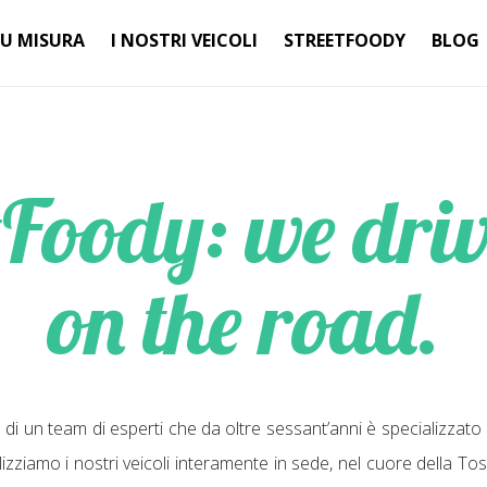
SU MISURA
I NOSTRI VEICOLI
STREETFOODY
BLOG
tFoody: we driv
on the road.
i un team di esperti che da oltre sessant’anni è specializzato ne
izziamo i nostri veicoli interamente in sede, nel cuore della T