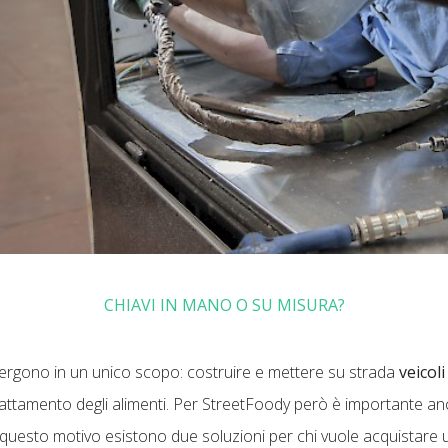
CHIAVI IN MANO O SU MISURA?
ergono in un unico scopo: costruire e mettere su strada
veicoli
trattamento degli alimenti. Per StreetFoody però è importante an
r questo motivo esistono due soluzioni per chi vuole acquistare u