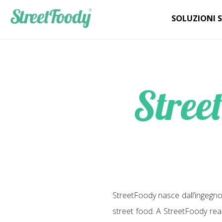
SOLUZIONI 
Stree
StreetFoody nasce dall’ingegno d
street food. A StreetFoody real