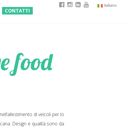
Italiano
CONTATTI
English
German
French
e food
ll’allestimento di veicoli per lo
oscana. Design e qualità sono da