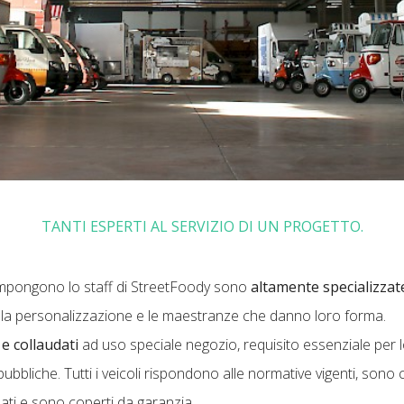
TANTI ESPERTI AL SERVIZIO DI UN PROGETTO.
ompongono lo staff di StreetFoody sono
altamente specializzat
no la personalizzazione e le maestranze che danno loro forma.
e collaudati
ad uso speciale negozio, requisito essenziale per
pubbliche. Tutti i veicoli rispondono alle normative vigenti, sono
allati e sono coperti da garanzia.