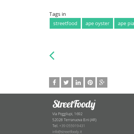
Tags in
streetfood
ape oyster
ape pi
Via Poggilupi, 1692
52028 Terranuova B.ni (AR)
Tel.
+39 055919431
info@streetfoody.it