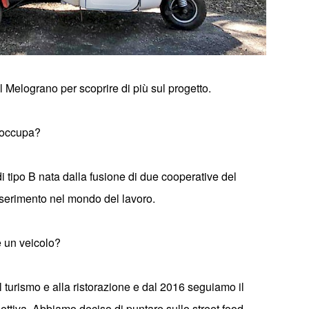
il Melograno
per scoprire di più sul progetto.
i occupa?
i tipo B nata dalla fusione di due cooperative del
inserimento nel mondo del lavoro.
e un veicolo?
al turismo e alla ristorazione e dal 2016 seguiamo il
llettiva. Abbiamo deciso di puntare sullo street food