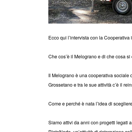
Ecco qui l’intervista con la
Cooperativa 
Che cos’è il Melograno e di che cosa s
Il Melograno è una cooperativa sociale d
Grossetano e tra le sue attivit
à
c
’è il re
Come e perché è nata l
’
idea di sceglier
Siamo attivi da anni con progetti legati 
RistoNodo, un
’
attivit
à
di ristorazione co