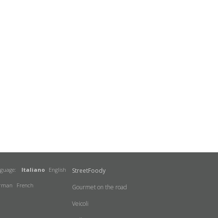
nguage:
Italiano
English
StreetFoody
rman
French
Gourmet on the road
Veicoli