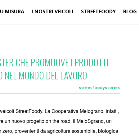
SU MISURA
I NOSTRI VEICOLI
STREETFOODY
BLOG
YSTER CHE PROMUOVE I PRODOTTI
TO NEL MONDO DEL LAVORO
streetfoodystories
 veicoli StreetFoody. La
Cooperativa Melograno
, infatti,
re un nuovo progetto on the road, il
MeloSgrano, un
m zero, provenienti da agricoltura sostenibile, biologica