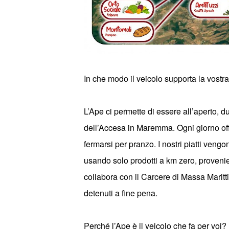
In che modo il veicolo supporta la vostra 
L’
Ape ci permette di essere all
’
aperto, du
dell
’
Accesa in Maremma. Ogni giorno offri
fermarsi per pranzo. I nostri piatti ven
usando solo
prodotti a km zero, provenie
collabora con il Carcere di Massa Maritti
detenuti a fine pena.
Perch
é
l’Ape
è il veicolo che fa per voi?