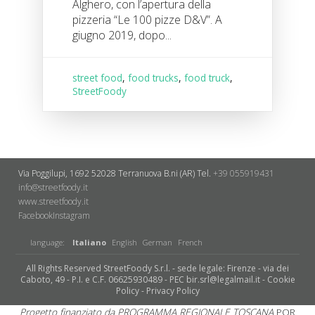
Alghero, con l’apertura della
pizzeria “Le 100 pizze D&V”. A
giugno 2019, dopo...
street food
,
food trucks
,
food truck
,
StreetFoody
Via Poggilupi, 1692
52028 Terranuova B.ni (AR)
Tel.
+39 055919431
info@streetfoody.it
www.streetfoody.it
Facebook
​Instagram
language:
Italiano
English
German
French
All Rights Reserved StreetFoody S.r.l. - sede legale: Firenze - via dei
Caboto, 49 - P.I. e C.F. 06625930489 - PEC bir.srl@legalmail.it -
Cookie
Policy
-
Privacy Policy
Progetto finanziato da PROGRAMMA REGIONALE TOSCANA
POR