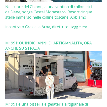
Nel cuore del Chianti, a una ventina di chilometri
da Siena, sorge Castel Monastero, Resort cinque
stelle immerso nelle colline toscane. Abbiamo
incontrato Graziella Arba, direttrice...
leggi tutto
M1991: QUINDICI ANNI DI ARTIGIANALITÀ, ORA
ANCHE SU STRADA
M1991 è una pizzeria e gelateria artigianale di