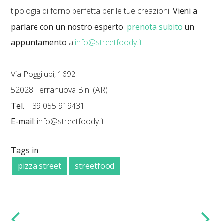
tipologia di forno perfetta per le tue creazioni.
Vieni a
parlare con un nostro esperto
:
prenota subito
un
appuntamento
a
info@streetfoody.it
!
Via Poggilupi, 1692
52028 Terranuova B.ni (AR)
Tel.
: +39 055 919431
E-mail
: info@streetfoody.it
Tags in
pizza street
streetfood