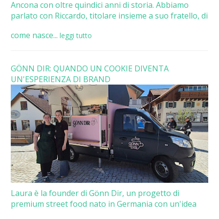
Ancona con oltre quindici anni di storia. Abbiamo
parlato con Riccardo, titolare insieme a suo fratello, di
come nasce...
leggi tutto
GÖNN DIR: QUANDO UN COOKIE DIVENTA
UN'ESPERIENZA DI BRAND
Laura è la founder di Gönn Dir, un progetto di
premium street food nato in Germania con un'idea