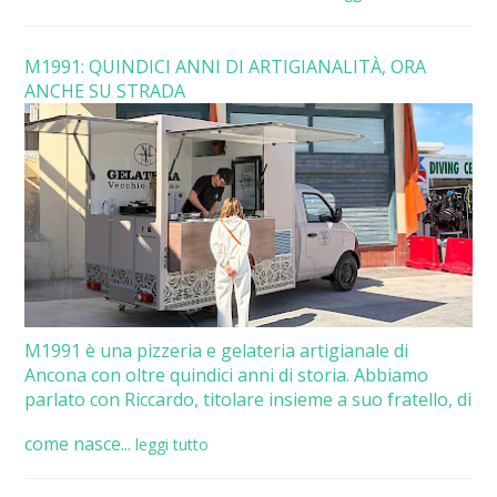
M1991: QUINDICI ANNI DI ARTIGIANALITÀ, ORA
ANCHE SU STRADA
M1991 è una pizzeria e gelateria artigianale di
Ancona con oltre quindici anni di storia. Abbiamo
parlato con Riccardo, titolare insieme a suo fratello, di
come nasce...
leggi tutto