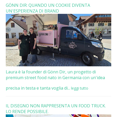
GÖNN DIR: QUANDO UN COOKIE DIVENTA
UN'ESPERIENZA DI BRAND
Laura è la founder di Gönn Dir, un progetto di
premium street food nato in Germania con un'idea
precisa in testa e tanta voglia di...
leggi tutto
IL DISEGNO NON RAPPRESENTA UN FOOD TRUCK.
LO RENDE POSSIBILE.