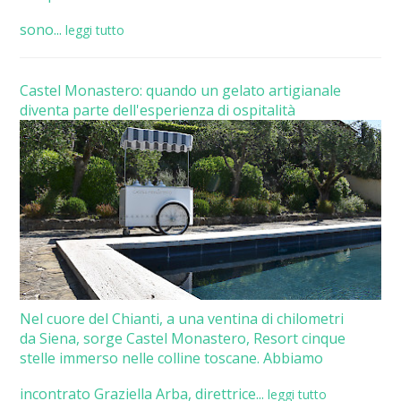
sono...
leggi tutto
Castel Monastero: quando un gelato artigianale
diventa parte dell'esperienza di ospitalità
Nel cuore del Chianti, a una ventina di chilometri
da Siena, sorge Castel Monastero, Resort cinque
stelle immerso nelle colline toscane. Abbiamo
incontrato Graziella Arba, direttrice...
leggi tutto