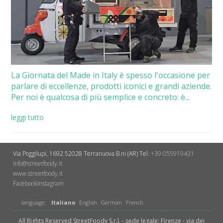
La Giornata del Made in Italy è spesso l'occasione per
parlare di eccellenze, prodotti iconici e grandi aziende.
Per noi è qualcosa di più semplice e concreto: è...
leggi tutto
Via Poggilupi, 1692
52028 Terranuova B.ni (AR)
Tel.
+39 055919431
info@streetfoody.it
www.streetfoody.it
Facebook
​Instagram
language:
Italiano
English
German
French
All Rights Reserved StreetFoody S.r.l. - sede legale: Firenze - via dei