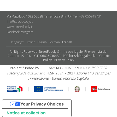
Via Poggilupi, 1692
52028 Terranuova B.ni (AR)
Tel.
+39 055919431
info@streetfoody.it
www.streetfoody.it
Facebook
​Instagram
language:
Italian
English
German
French
All Rights Reserved StreetFoody S.r.l. - sede legale: Firenze - via dei
Caboto, 49 - P.I. e C.F. 06625930489 - PEC bir.srl@legalmail.it -
Cookie
Policy
-
Privacy Policy
Project funded by TUSCANY REGIONAL PROGRAM
POR FESR
Tuscany 2014/2020
and FESR 2021 - 2027
azione 113 servizi per
l'innovazione - bando Impresa Digitale.
Your Privacy Choices
Notice at collection