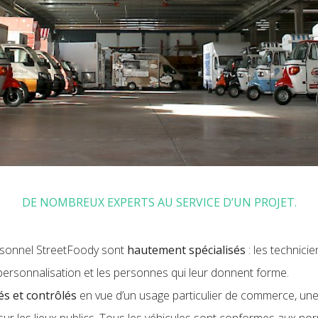
DE NOMBREUX EXPERTS AU SERVICE D’UN PROJET.
rsonnel StreetFoody sont
hautement spécialisés
: les technici
 personnalisation et les personnes qui leur donnent forme.
s et contrôlés
en vue d’un usage particulier de commerce, une 
sur les lieux publics. Tous les véhicules sont conformes aux nor