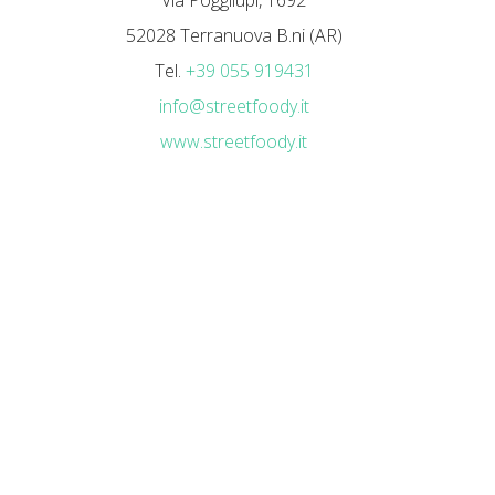
Via Poggilupi, 1692
52028 Terranuova B.ni (AR)
Tel.
+39 055 919431
info@streetfoody.it
www.streetfoody.it