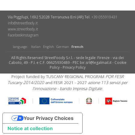
Via Poggilupi, 1692
52028 Terranuova B.ni (AR)
Tel.
+39 055919431
info@streetfoody.it
www.streetfoody.it
Facebook
​Instagram
language:
Italian
English
German
French
All Rights Reserved StreetFoody S.r.l. - sede legale: Firenze - via dei
Caboto, 49 - P.I. e C.F. 06625930489 - PEC bir.srl@legalmail.it -
Cookie
Policy
-
Privacy Policy
Project funded by TUSCANY REGIONAL PROGRAM
POR FESR
Tuscany 2014/2020
and FESR 2021 - 2027
azione 113 servizi per
l'innovazione - bando Impresa Digitale.
Your Privacy Choices
Notice at collection