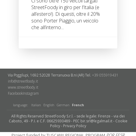
Ci sono oltre 150 veicoli targati
StreetFoody in giro per l’Italia (e
all’estero!). Di questi, oltre il 20%
sono Porter Piaggio, un veicolo
che all’interno...
Via Poggilupi, 1692
52028 Terranuova B.ni (AR)
Tel.
+39 055919431
info@streetfoody.it
www.streetfoody.it
Facebook
​Instagram
language:
Italian
English
German
French
All Rights Reserved StreetFoody S.r.l. - sede legale: Firenze - via dei
Caboto, 49 - P.I. e C.F. 06625930489 - PEC bir.srl@legalmail.it -
Cookie
Policy
-
Privacy Policy
Project funded by TUSCANY REGIONAL PROGRAM
POR FESR