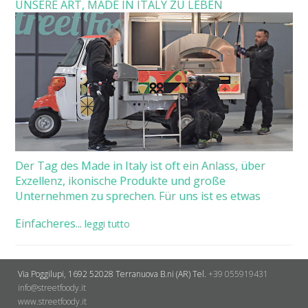
UNSERE ART, MADE IN ITALY ZU LEBEN
Der Tag des Made in Italy ist oft ein Anlass, über
Exzellenz, ikonische Produkte und große
Unternehmen zu sprechen. Für uns ist es etwas
Einfacheres...
leggi tutto
Via Poggilupi, 1692
52028 Terranuova B.ni (AR)
Tel.
+39 055919431
info@streetfoody.it
www.streetfoody.it