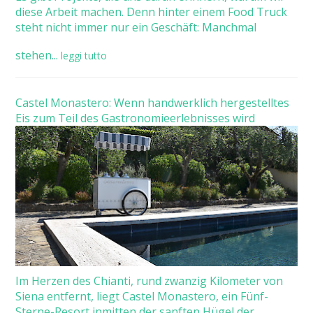
diese Arbeit machen. Denn hinter einem Food Truck
steht nicht immer nur ein Geschäft: Manchmal
stehen...
leggi tutto
Castel Monastero: Wenn handwerklich hergestelltes
Eis zum Teil des Gastronomieerlebnisses wird
Im Herzen des Chianti, rund zwanzig Kilometer von
Siena entfernt, liegt Castel Monastero, ein Fünf-
Sterne-Resort inmitten der sanften Hügel der