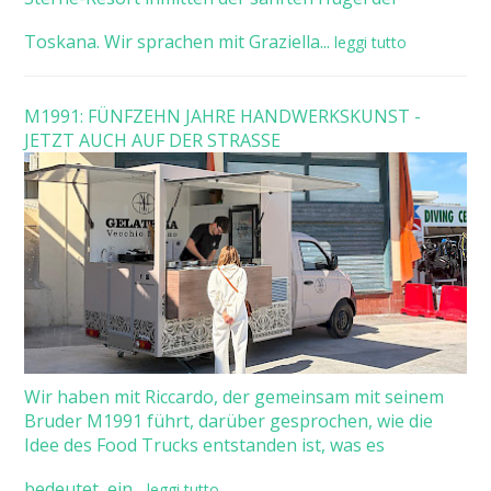
Toskana. Wir sprachen mit Graziella...
leggi tutto
M1991: FÜNFZEHN JAHRE HANDWERKSKUNST -
JETZT AUCH AUF DER STRASSE
Wir haben mit Riccardo, der gemeinsam mit seinem
Bruder M1991 führt, darüber gesprochen, wie die
Idee des Food Trucks entstanden ist, was es
bedeutet, ein...
leggi tutto