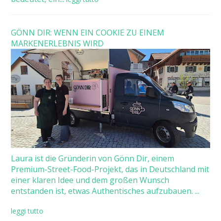
GÖNN DIR: WENN EIN COOKIE ZU EINEM
MARKENERLEBNIS WIRD
Laura ist die Gründerin von Gönn Dir, einem
Premium-Street-Food-Projekt, das in Deutschland mit
einer klaren Idee und dem großen Wunsch
entstanden ist, etwas Authentisches aufzubauen. ...
leggi tutto