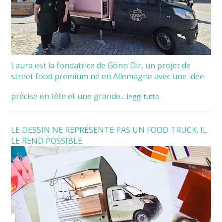
Laura est la fondatrice de Gönn Dir, un projet de
street food premium né en Allemagne avec une idée
précise en tête et une grande...
leggi tutto
LE DESSIN NE REPRÉSENTE PAS UN FOOD TRUCK. IL
LE REND POSSIBLE.