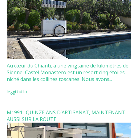
Au cœur du Chianti, à une vingtaine de kilomètres de
Sienne, Castel Monastero est un resort cinq étoiles
niché dans les collines toscanes. Nous avons...
leggi tutto
M1991 : QUINZE ANS D’ARTISANAT, MAINTENANT
AUSSI SUR LA ROUTE