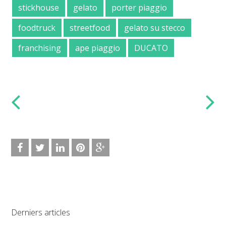
stickhouse
gelato
porter piaggio
foodtruck
streetfood
gelato su stecco
franchising
ape piaggio
DUCATO
Derniers articles