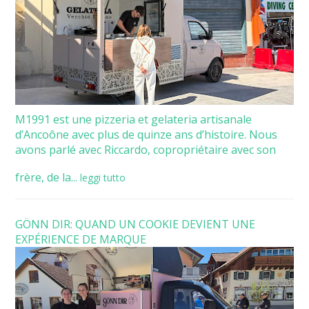
M1991 est une pizzeria et gelateria artisanale
d’Ancoône avec plus de quinze ans d’histoire. Nous
avons parlé avec Riccardo, copropriétaire avec son
frère, de la...
leggi tutto
GÖNN DIR: QUAND UN COOKIE DEVIENT UNE
EXPÉRIENCE DE MARQUE