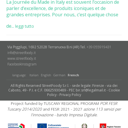
La Journée du Made in Italy est souvent l’occasion de
parler d’excellence, de produits iconiques et de
grandes entreprises. Pour nous, c’est quelque chose
de...
leggi tutto
Via Poggilupi, 1692
52028 Terranuova B.ni (AR)
Tel.
+39 055919431
info@streetfoody.it
www.streetfoody.it
Facebook
​Instagram
language:
Italian
English
German
French
All Rights Reserved StreetFoody S.r.l. - sede legale: Firenze - via dei
Caboto, 49 - P.I. e C.F. 06625930489 - PEC bir.srl@legalmail.it -
Cookie
Policy
-
Privacy Policy
Project funded by TUSCANY REGIONAL PROGRAM
POR FESR
Tuscany 2014/2020
and FESR 2021 - 2027
azione 113 servizi per
l'innovazione - bando Impresa Digitale.