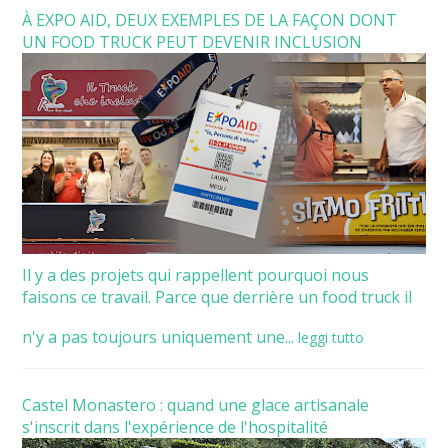
À EXPO AID, DEUX EXEMPLES DE LA FAÇON DONT
UN FOOD TRUCK PEUT DEVENIR INCLUSION
Il y a des projets qui rappellent pourquoi nous
faisons ce travail. Parce que derrière un food truck il
n'y a pas toujours uniquement une...
leggi tutto
Castel Monastero : quand une glace artisanale
s'inscrit dans l'expérience de l'hospitalité