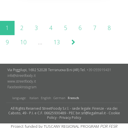
1
2
3
4
5
6
7
8
9
10
…
13
Via Poggilupi, 1692
52028 Terranuova B.ni (AR)
Tel.
+39 055919431
info@streetfoody.it
www.streetfoody.it
Facebook
​Instagram
language:
Italian
English
German
French
All Rights Reserved StreetFoody S.r.l. - sede legale: Firenze - via dei
Caboto, 49 - P.I. e C.F. 06625930489 - PEC bir.srl@legalmail.it -
Cookie
Policy
-
Privacy Policy
Project funded by TUSCANY REGIONAL PROGRAM
POR FESR