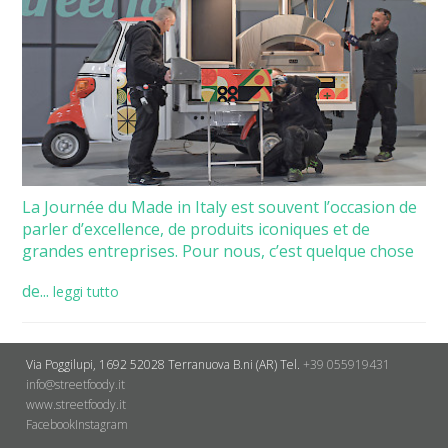
La Journée du Made in Italy est souvent l’occasion de
parler d’excellence, de produits iconiques et de
grandes entreprises. Pour nous, c’est quelque chose
de...
leggi tutto
Via Poggilupi, 1692
52028 Terranuova B.ni (AR)
Tel.
+39 055919431
info@streetfoody.it
www.streetfoody.it
Facebook
​Instagram