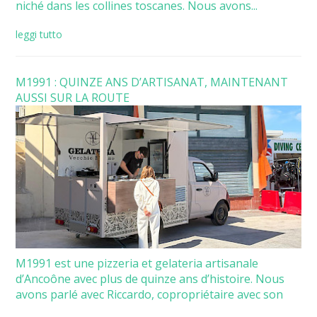
niché dans les collines toscanes. Nous avons...
leggi tutto
M1991 : QUINZE ANS D’ARTISANAT, MAINTENANT
AUSSI SUR LA ROUTE
M1991 est une pizzeria et gelateria artisanale
d’Ancoône avec plus de quinze ans d’histoire. Nous
avons parlé avec Riccardo, copropriétaire avec son