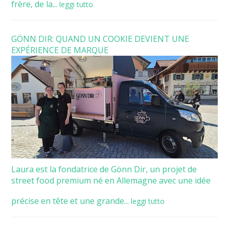
frère, de la...
leggi tutto
GÖNN DIR: QUAND UN COOKIE DEVIENT UNE
EXPÉRIENCE DE MARQUE
Laura est la fondatrice de Gönn Dir, un projet de
street food premium né en Allemagne avec une idée
précise en tête et une grande...
leggi tutto