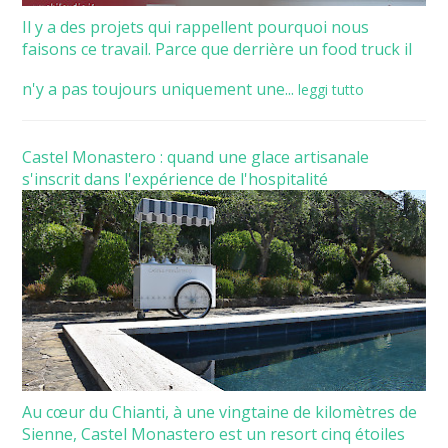
Il y a des projets qui rappellent pourquoi nous
faisons ce travail. Parce que derrière un food truck il
n'y a pas toujours uniquement une...
leggi tutto
Castel Monastero : quand une glace artisanale
s'inscrit dans l'expérience de l'hospitalité
Au cœur du Chianti, à une vingtaine de kilomètres de
Sienne, Castel Monastero est un resort cinq étoiles