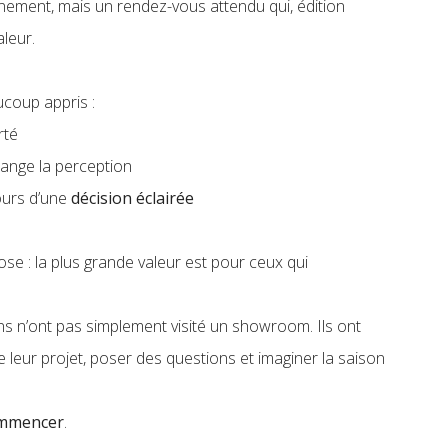
nement, mais un rendez-vous attendu qui, édition
aleur.
ucoup appris :
arté
ange la perception
jours d’une
décision éclairée
se : la plus grande valeur est pour ceux qui
ns n’ont pas simplement visité un showroom. Ils ont
leur projet, poser des questions et imaginer la saison
.
mmencer
.