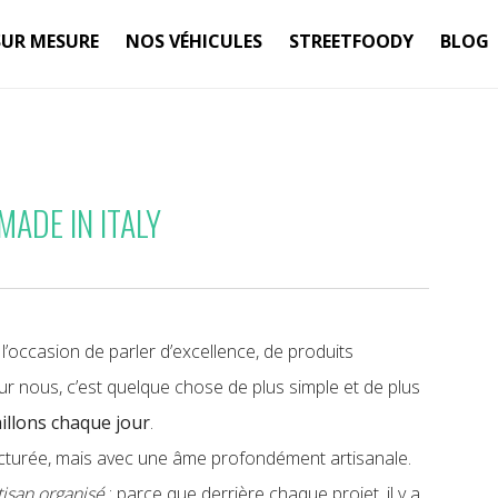
SUR MESURE
NOS VÉHICULES
STREETFOODY
BLOG
MADE IN ITALY
l’occasion de parler d’excellence, de produits
ur nous, c’est quelque chose de plus simple et de plus
aillons chaque jour
.
cturée, mais avec une âme profondément artisanale.
tisan organisé
: parce que derrière chaque projet, il y a