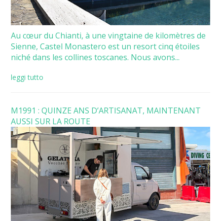
Au cœur du Chianti, à une vingtaine de kilomètres de
Sienne, Castel Monastero est un resort cinq étoiles
niché dans les collines toscanes. Nous avons...
leggi tutto
M1991 : QUINZE ANS D’ARTISANAT, MAINTENANT
AUSSI SUR LA ROUTE