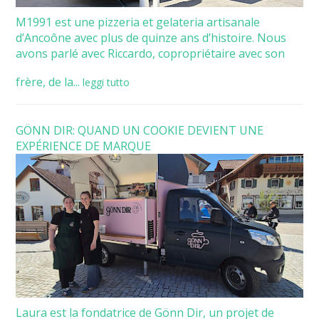
M1991 est une pizzeria et gelateria artisanale
d’Ancoône avec plus de quinze ans d’histoire. Nous
avons parlé avec Riccardo, copropriétaire avec son
frère, de la...
leggi tutto
GÖNN DIR: QUAND UN COOKIE DEVIENT UNE
EXPÉRIENCE DE MARQUE
Laura est la fondatrice de Gönn Dir, un projet de