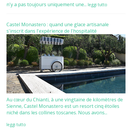
n'y a pas toujours uniquement une...
leggi tutto
Castel Monastero : quand une glace artisanale
s'inscrit dans l'expérience de l'hospitalité
Au cœur du Chianti, à une vingtaine de kilomètres de
Sienne, Castel Monastero est un resort cinq étoiles
niché dans les collines toscanes. Nous avons...
leggi tutto