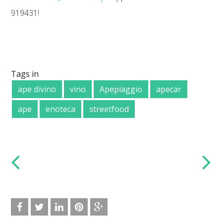
919431!
Tags in
ape divino
vino
Apepiaggio
apecar
ape
enoteca
streetfood