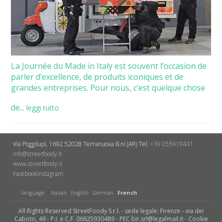
La Journée du Made in Italy est souvent l’occasion de
parler d’excellence, de produits iconiques et de
grandes entreprises. Pour nous, c’est quelque chose
de...
leggi tutto
Via Poggilupi, 1692
52028 Terranuova B.ni (AR)
Tel.
+39 055919431
info@streetfoody.it
www.streetfoody.it
Facebook
​Instagram
language:
Italian
English
German
French
All Rights Reserved StreetFoody S.r.l. - sede legale: Firenze - via dei
Caboto, 49 - P.I. e C.F. 06625930489 - PEC bir.srl@legalmail.it -
Cookie