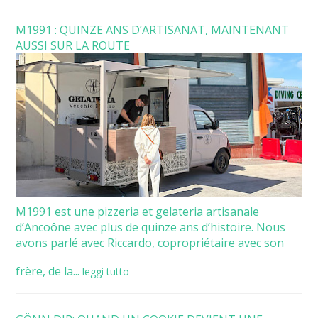
M1991 : QUINZE ANS D’ARTISANAT, MAINTENANT
AUSSI SUR LA ROUTE
M1991 est une pizzeria et gelateria artisanale
d’Ancoône avec plus de quinze ans d’histoire. Nous
avons parlé avec Riccardo, copropriétaire avec son
frère, de la...
leggi tutto