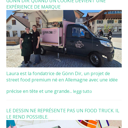
GÖNN DIR: QUAND UN COOKIE DEVIENT UNE
EXPÉRIENCE DE MARQUE
Laura est la fondatrice de Gönn Dir, un projet de
street food premium né en Allemagne avec une idée
précise en tête et une grande...
leggi tutto
LE DESSIN NE REPRÉSENTE PAS UN FOOD TRUCK. IL
LE REND POSSIBLE.