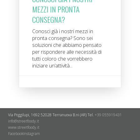
MEZZI IN PRONTA
CONSEGNA?
Conosci già i nostri mezzi in
pronta consegna? Sono sei
soluzioni che abbiamo pensato
per rispondere alle necessità di
tutti coloro che vorrebbero
iniziare un’attività...
Via Poggilupi, 1692
52028 Terranuova B.ni (AR)
Tel.
+39 055919431
info@streetfoody.it
www.streetfoody.it
Facebook
​Instagram