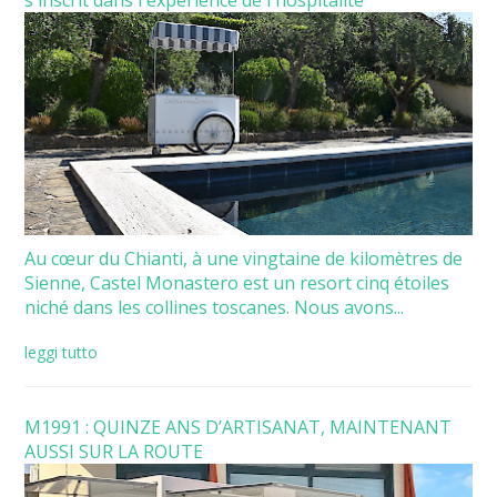
Au cœur du Chianti, à une vingtaine de kilomètres de
Sienne, Castel Monastero est un resort cinq étoiles
niché dans les collines toscanes. Nous avons...
leggi tutto
M1991 : QUINZE ANS D’ARTISANAT, MAINTENANT
AUSSI SUR LA ROUTE