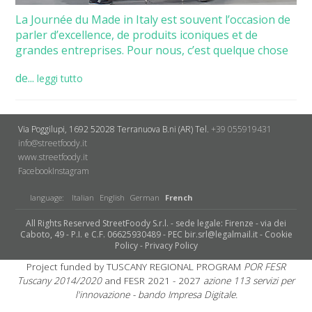
La Journée du Made in Italy est souvent l’occasion de
parler d’excellence, de produits iconiques et de
grandes entreprises. Pour nous, c’est quelque chose
de...
leggi tutto
Via Poggilupi, 1692
52028 Terranuova B.ni (AR)
Tel.
+39 055919431
info@streetfoody.it
www.streetfoody.it
Facebook
​Instagram
language:
Italian
English
German
French
All Rights Reserved StreetFoody S.r.l. - sede legale: Firenze - via dei
Caboto, 49 - P.I. e C.F. 06625930489 - PEC bir.srl@legalmail.it -
Cookie
Policy
-
Privacy Policy
Project funded by TUSCANY REGIONAL PROGRAM
POR FESR
Tuscany 2014/2020
and FESR 2021 - 2027
azione 113 servizi per
l'innovazione - bando Impresa Digitale.