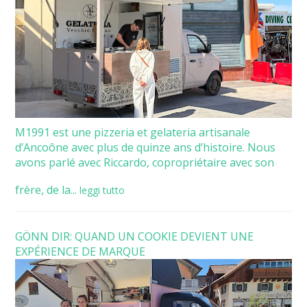
M1991 est une pizzeria et gelateria artisanale
d’Ancoône avec plus de quinze ans d’histoire. Nous
avons parlé avec Riccardo, copropriétaire avec son
frère, de la...
leggi tutto
GÖNN DIR: QUAND UN COOKIE DEVIENT UNE
EXPÉRIENCE DE MARQUE