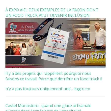
À EXPO AID, DEUX EXEMPLES DE LA FAÇON DONT
UN FOOD TRUCK PEUT DEVENIR INCLUSION
Il y a des projets qui rappellent pourquoi nous
faisons ce travail. Parce que derrière un food truck il
n'y a pas toujours uniquement une...
leggi tutto
Castel Monastero : quand une glace artisanale
s'inscrit dans l'expérience de l'hospitalité