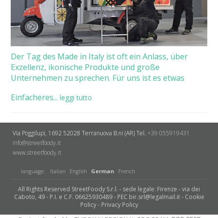
Der Tag des Made in Italy ist oft ein Anlass, über
Exzellenz, ikonische Produkte und große
Unternehmen zu sprechen. Für uns ist es etwas
Einfacheres...
leggi tutto
Via Poggilupi, 1692
52028 Terranuova B.ni (AR)
Tel.
+39 055919431
info@streetfoody.it
www.streetfoody.it
language:
Italian
English
German
French
All Rights Reserved StreetFoody S.r.l. - sede legale: Firenze - via dei
Caboto, 49 - P.I. e C.F. 06625930489 - PEC bir.srl@legalmail.it -
Cookie
Policy
-
Privacy Policy