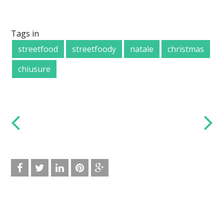
Tags in
streetfood
streetfoody
natale
christmas
chiusure