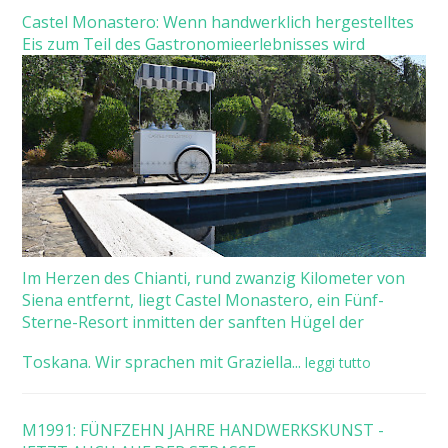
Castel Monastero: Wenn handwerklich hergestelltes
Eis zum Teil des Gastronomieerlebnisses wird
Im Herzen des Chianti, rund zwanzig Kilometer von
Siena entfernt, liegt Castel Monastero, ein Fünf-
Sterne-Resort inmitten der sanften Hügel der
Toskana. Wir sprachen mit Graziella...
leggi tutto
M1991: FÜNFZEHN JAHRE HANDWERKSKUNST -