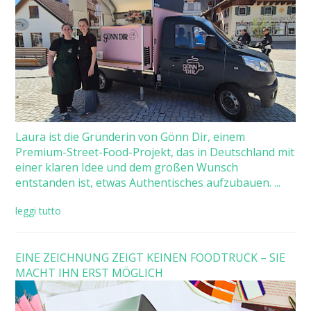
Laura ist die Gründerin von Gönn Dir, einem
Premium-Street-Food-Projekt, das in Deutschland mit
einer klaren Idee und dem großen Wunsch
entstanden ist, etwas Authentisches aufzubauen. ...
leggi tutto
EINE ZEICHNUNG ZEIGT KEINEN FOODTRUCK – SIE
MACHT IHN ERST MÖGLICH