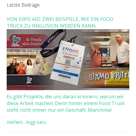
Letzte Beiträge
VON EXPO AID: ZWEI BEISPIELE, WIE EIN FOOD
TRUCK ZU INKLUSION WERDEN KANN
Es gibt Projekte, die uns daran erinnern, warum wir
diese Arbeit machen. Denn hinter einem Food Truck
steht nicht immer nur ein Geschäft: Manchmal
stehen...
leggi tutto