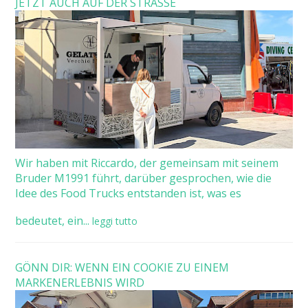
JETZT AUCH AUF DER STRASSE
Wir haben mit Riccardo, der gemeinsam mit seinem
Bruder M1991 führt, darüber gesprochen, wie die
Idee des Food Trucks entstanden ist, was es
bedeutet, ein...
leggi tutto
GÖNN DIR: WENN EIN COOKIE ZU EINEM
MARKENERLEBNIS WIRD