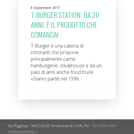
8 September 2017
T-BURGER STATION: DA 20
ANNI, È IL PRODOTTO CHE
COMANDA!
T-Burger è una catena di
ristoranti che propone
principalmente carne:
hamburgerie, steakhouse e da un
paio di anni anche food truck!
«Siamo partiti nel 1996...
Via Poggilupi, 1692
52028 Terranuova B.ni (AR)
Tel.
+39 055919431
info@streetfoody.it