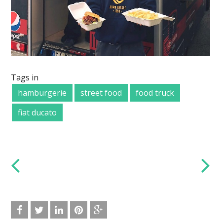
Tags in
hamburgerie
street food
food truck
fiat ducato