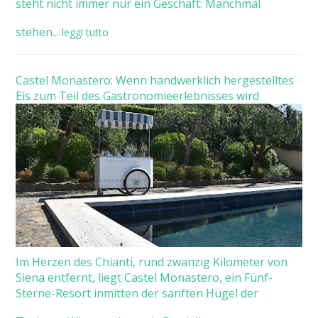
steht nicht immer nur ein Geschäft: Manchmal
stehen...
leggi tutto
Castel Monastero: Wenn handwerklich hergestelltes
Eis zum Teil des Gastronomieerlebnisses wird
Im Herzen des Chianti, rund zwanzig Kilometer von
Siena entfernt, liegt Castel Monastero, ein Fünf-
Sterne-Resort inmitten der sanften Hügel der