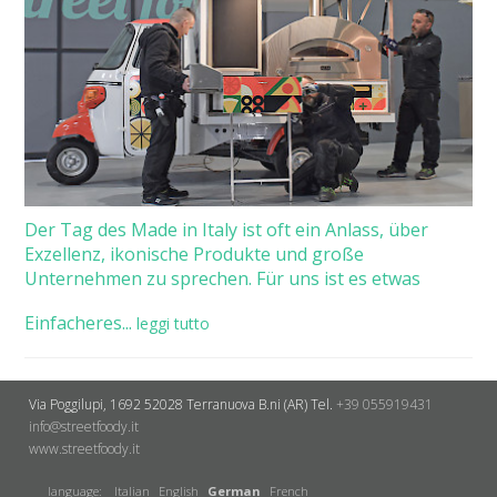
Der Tag des Made in Italy ist oft ein Anlass, über
Exzellenz, ikonische Produkte und große
Unternehmen zu sprechen. Für uns ist es etwas
Einfacheres...
leggi tutto
Via Poggilupi, 1692
52028 Terranuova B.ni (AR)
Tel.
+39 055919431
info@streetfoody.it
www.streetfoody.it
language:
Italian
English
German
French