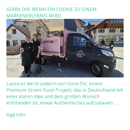
GÖNN DIR: WENN EIN COOKIE ZU EINEM
MARKENERLEBNIS WIRD
Laura ist die Gründerin von Gönn Dir, einem
Premium-Street-Food-Projekt, das in Deutschland mit
einer klaren Idee und dem großen Wunsch
entstanden ist, etwas Authentisches aufzubauen. ...
leggi tutto