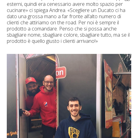
esterni, quindi era cenessario avere molto spazio per
cucinare» ci spiega Andrea. «Scegliere un Ducato ci ha
dato una grossa mano a far fronte all’alto numero di
clienti che attiriamo
on the road
. Per noi è sempre il
prodotto a comandare. Penso che si possa anche
sbagliare nome, sbagliare colore, sbagliare tutto, ma se il
prodotto è quello giusto i clienti arrivano!»