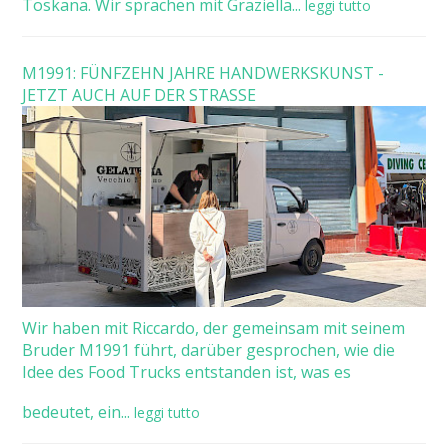
Toskana. Wir sprachen mit Graziella...
leggi tutto
M1991: FÜNFZEHN JAHRE HANDWERKSKUNST -
JETZT AUCH AUF DER STRASSE
Wir haben mit Riccardo, der gemeinsam mit seinem
Bruder M1991 führt, darüber gesprochen, wie die
Idee des Food Trucks entstanden ist, was es
bedeutet, ein...
leggi tutto