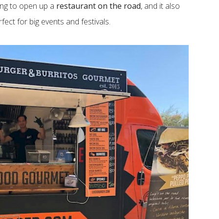
lling to open up a
restaurant on the road
, and it also
ect for big events and festivals.