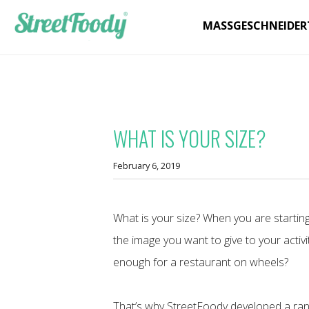
MASSGESCHNEIDER
WHAT IS YOUR SIZE?
February 6, 2019
What is your size? When you are startin
the image you want to give to your activit
enough for a restaurant on wheels?
That’s why StreetFoody developed a ra