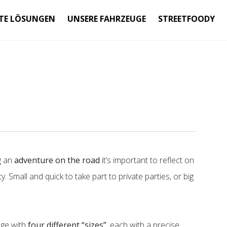
TE LÖSUNGEN
UNSERE FAHRZEUGE
STREETFOODY
g an
adventure on the road
it’s important to reflect on
y. Small and quick to take part to private parties, or big
nge with
four different “sizes”
, each with a precise