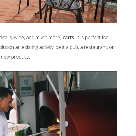
cktails, wine, and much more)
carts
. It is perfect for
ution an existing activity, be it a pub, a restaurant, or
e new products.