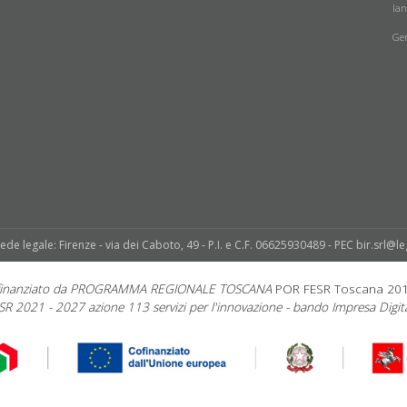
la
Ge
sede legale: Firenze - via dei Caboto, 49 - P.I. e C.F. 06625930489 - PEC bir.srl@le
 finanziato da PROGRAMMA REGIONALE TOSCANA
POR FESR Toscana 20
SR 2021 - 2027 azione 113 servizi per l'innovazione - bando Impresa Digita