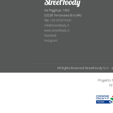
Via Poggilupi, 1692
52028 Terranuova B.ni (AR)
Tel.
+39 055919431
info@streetfoody.it
www.streetfoody.it
Facebook
​Instagram
All Rights Reserved StreetFoody S.r.l. - 
Progetto
FE