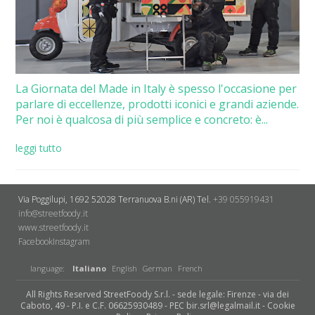
La Giornata del Made in Italy è spesso l'occasione per
parlare di eccellenze, prodotti iconici e grandi aziende.
Per noi è qualcosa di più semplice e concreto: è...
leggi tutto
Via Poggilupi, 1692
52028 Terranuova B.ni (AR)
Tel.
+39 055919431
info@streetfoody.it
www.streetfoody.it
Facebook
​Instagram
language:
Italiano
English
German
French
All Rights Reserved StreetFoody S.r.l. - sede legale: Firenze - via dei
Caboto, 49 - P.I. e C.F. 06625930489 - PEC bir.srl@legalmail.it -
Cookie