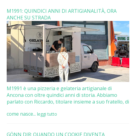
M1991: QUINDICI ANNI DI ARTIGIANALITÀ, ORA
ANCHE SU STRADA
M1991 è una pizzeria e gelateria artigianale di
Ancona con oltre quindici anni di storia. Abbiamo
parlato con Riccardo, titolare insieme a suo fratello, di
come nasce...
leggi tutto
GÖNN DIR: QUANDO UN COOKIE DIVENTA