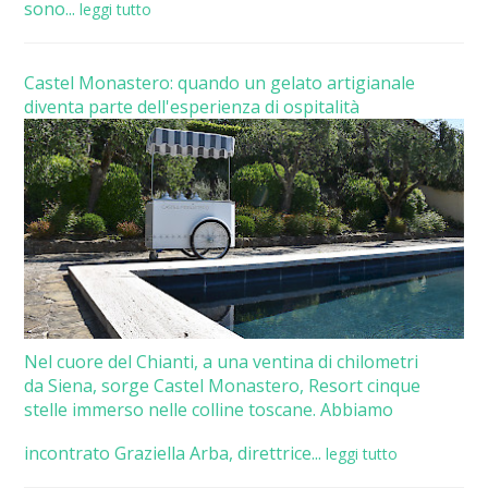
sono...
leggi tutto
Castel Monastero: quando un gelato artigianale
diventa parte dell'esperienza di ospitalità
Nel cuore del Chianti, a una ventina di chilometri
da Siena, sorge Castel Monastero, Resort cinque
stelle immerso nelle colline toscane. Abbiamo
incontrato Graziella Arba, direttrice...
leggi tutto