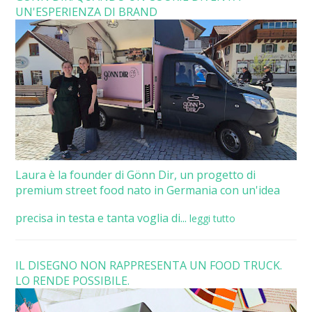
UN'ESPERIENZA DI BRAND
Laura è la founder di Gönn Dir, un progetto di
premium street food nato in Germania con un'idea
precisa in testa e tanta voglia di...
leggi tutto
IL DISEGNO NON RAPPRESENTA UN FOOD TRUCK.
LO RENDE POSSIBILE.