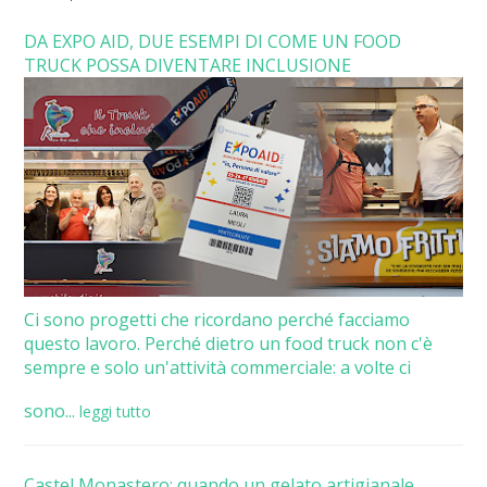
DA EXPO AID, DUE ESEMPI DI COME UN FOOD
TRUCK POSSA DIVENTARE INCLUSIONE
Ci sono progetti che ricordano perché facciamo
questo lavoro. Perché dietro un food truck non c'è
sempre e solo un'attività commerciale: a volte ci
sono...
leggi tutto
Castel Monastero: quando un gelato artigianale