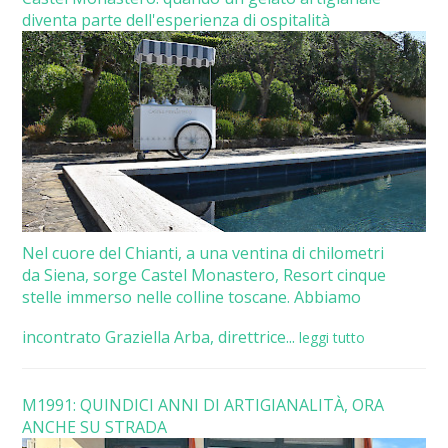
diventa parte dell'esperienza di ospitalità
Nel cuore del Chianti, a una ventina di chilometri
da Siena, sorge Castel Monastero, Resort cinque
stelle immerso nelle colline toscane. Abbiamo
incontrato Graziella Arba, direttrice...
leggi tutto
M1991: QUINDICI ANNI DI ARTIGIANALITÀ, ORA
ANCHE SU STRADA