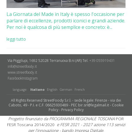
La Giornata del Made in Italy è spesso l'occasione per
parlare di eccellenze, prodotti iconici e grandi aziende.
Per noi è qualcosa di più semplice e concreto: è...
leggi tutto
Via Poggilupi, 1692
52028 Terranuova B.ni (AR)
Tel.
+39 055919431
info@streetfoody.it
www.streetfoody.it
Facebook
​Instagram
language:
Italiano
English
German
French
All Rights Reserved StreetFoody S.r.l. - sede legale: Firenze - via dei
Caboto, 49 - P.I. e C.F. 06625930489 - PEC bir.srl@legalmail.it -
Cookie
Policy
-
Privacy Policy
Progetto finanziato da PROGRAMMA REGIONALE TOSCANA
POR
FESR Toscana 2014/2020
e FESR 2021 - 2027 azione 113 servizi
per l'innovazione - bando Impresa Digitale.