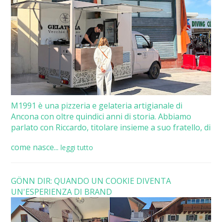
M1991 è una pizzeria e gelateria artigianale di
Ancona con oltre quindici anni di storia. Abbiamo
parlato con Riccardo, titolare insieme a suo fratello, di
come nasce...
leggi tutto
GÖNN DIR: QUANDO UN COOKIE DIVENTA
UN'ESPERIENZA DI BRAND