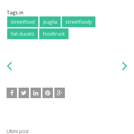
Tags in
streetfood
puglia
streetfoody
fiat ducato
foodtruck
Ultimi post