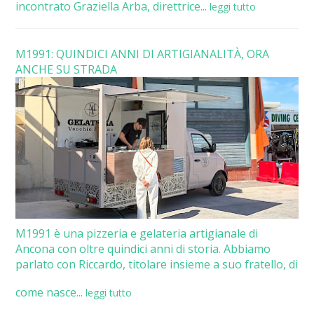
incontrato Graziella Arba, direttrice...
leggi tutto
M1991: QUINDICI ANNI DI ARTIGIANALITÀ, ORA
ANCHE SU STRADA
M1991 è una pizzeria e gelateria artigianale di
Ancona con oltre quindici anni di storia. Abbiamo
parlato con Riccardo, titolare insieme a suo fratello, di
come nasce...
leggi tutto