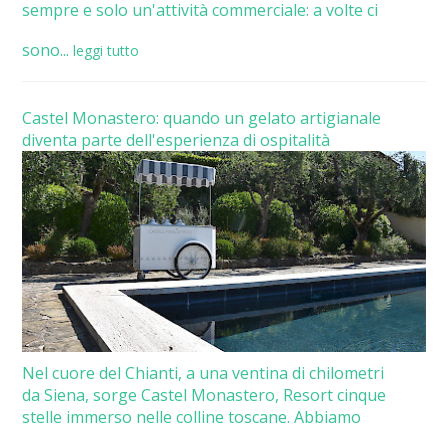
sempre e solo un'attività commerciale: a volte ci
sono...
leggi tutto
Castel Monastero: quando un gelato artigianale
diventa parte dell'esperienza di ospitalità
Nel cuore del Chianti, a una ventina di chilometri
da Siena, sorge Castel Monastero, Resort cinque
stelle immerso nelle colline toscane. Abbiamo