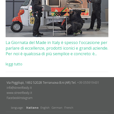
La Giornata del Made in Italy è spesso l'occasione per
parlare di eccellenze, prodotti iconici e grandi aziende.
Per noi è qualcosa di più semplice e concreto: è...
leggi tutto
Via Poggilupi, 1692
52028 Terranuova B.ni (AR)
Tel.
+39 055919431
info@streetfoody.it
www.streetfoody.it
Facebook
​Instagram
language:
Italiano
English
German
French