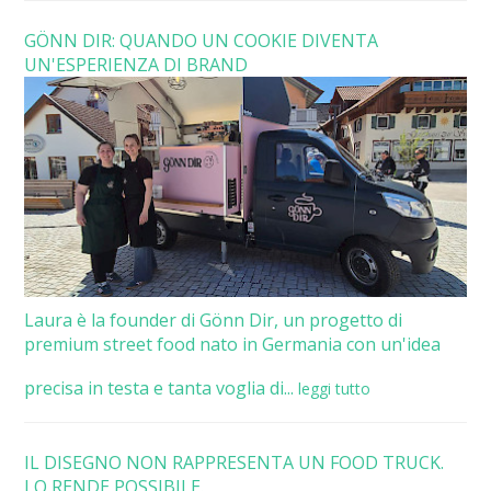
GÖNN DIR: QUANDO UN COOKIE DIVENTA
UN'ESPERIENZA DI BRAND
Laura è la founder di Gönn Dir, un progetto di
premium street food nato in Germania con un'idea
precisa in testa e tanta voglia di...
leggi tutto
IL DISEGNO NON RAPPRESENTA UN FOOD TRUCK.
LO RENDE POSSIBILE.