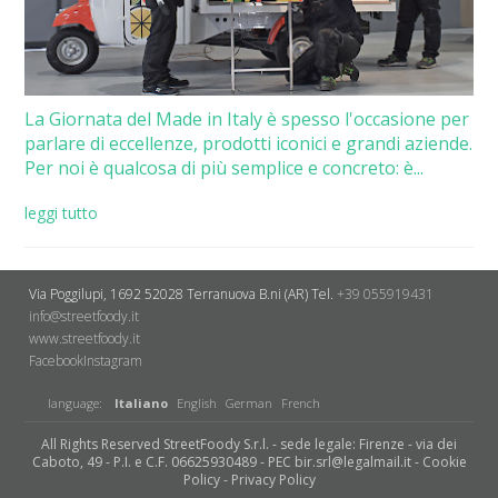
La Giornata del Made in Italy è spesso l'occasione per
parlare di eccellenze, prodotti iconici e grandi aziende.
Per noi è qualcosa di più semplice e concreto: è...
leggi tutto
Via Poggilupi, 1692
52028 Terranuova B.ni (AR)
Tel.
+39 055919431
info@streetfoody.it
www.streetfoody.it
Facebook
​Instagram
language:
Italiano
English
German
French
All Rights Reserved StreetFoody S.r.l. - sede legale: Firenze - via dei
Caboto, 49 - P.I. e C.F. 06625930489 - PEC bir.srl@legalmail.it -
Cookie
Policy
-
Privacy Policy