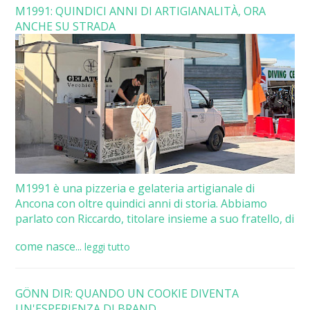
M1991: QUINDICI ANNI DI ARTIGIANALITÀ, ORA
ANCHE SU STRADA
M1991 è una pizzeria e gelateria artigianale di
Ancona con oltre quindici anni di storia. Abbiamo
parlato con Riccardo, titolare insieme a suo fratello, di
come nasce...
leggi tutto
GÖNN DIR: QUANDO UN COOKIE DIVENTA
UN'ESPERIENZA DI BRAND