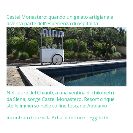
Castel Monastero: quando un gelato artigianale
diventa parte dell'esperienza di ospitalità
Nel cuore del Chianti, a una ventina di chilometri
da Siena, sorge Castel Monastero, Resort cinque
stelle immerso nelle colline toscane. Abbiamo
incontrato Graziella Arba, direttrice...
leggi tutto