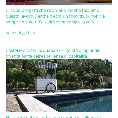
Ci sono progetti che ricordano perché facciamo
questo lavoro. Perché dietro un food truck non c'è
sempre e solo un'attività commerciale: a volte ci
sono...
leggi tutto
Castel Monastero: quando un gelato artigianale
diventa parte dell'esperienza di ospitalità
Nel cuore del Chianti, a una ventina di chilometri