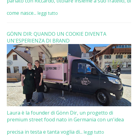
parlato con Riccardo, titolare insieme a suo fratello, di
come nasce...
leggi tutto
GÖNN DIR: QUANDO UN COOKIE DIVENTA
UN'ESPERIENZA DI BRAND
Laura è la founder di Gönn Dir, un progetto di
premium street food nato in Germania con un'idea
precisa in testa e tanta voglia di...
leggi tutto