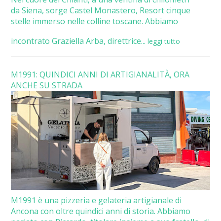
da Siena, sorge Castel Monastero, Resort cinque
stelle immerso nelle colline toscane. Abbiamo
incontrato Graziella Arba, direttrice...
leggi tutto
M1991: QUINDICI ANNI DI ARTIGIANALITÀ, ORA
ANCHE SU STRADA
M1991 è una pizzeria e gelateria artigianale di
Ancona con oltre quindici anni di storia. Abbiamo