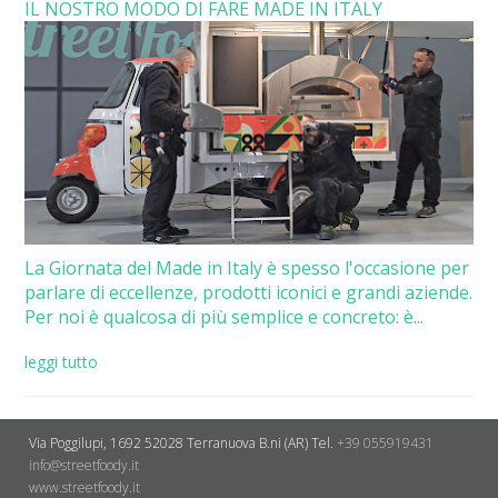
IL NOSTRO MODO DI FARE MADE IN ITALY
La Giornata del Made in Italy è spesso l'occasione per
parlare di eccellenze, prodotti iconici e grandi aziende.
Per noi è qualcosa di più semplice e concreto: è...
leggi tutto
Via Poggilupi, 1692
52028 Terranuova B.ni (AR)
Tel.
+39 055919431
info@streetfoody.it
www.streetfoody.it