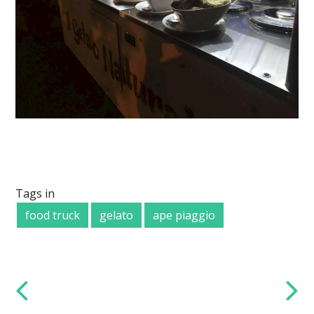
Tags in
food truck
gelato
ape piaggio