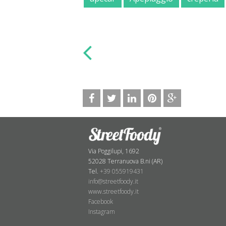
Via Poggilupi, 1692
52028 Terranuova B.ni (AR)
Tel.
+39 055919431
info@streetfoody.it
www.streetfoody.it
Facebook
​Instagram