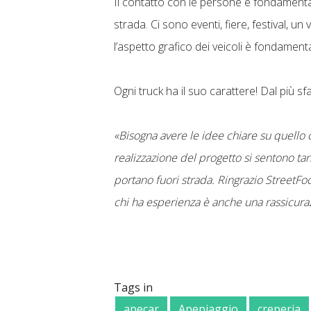
Il contatto con le persone è fondamental
strada. Ci sono eventi, fiere, festival, un
l’aspetto grafico dei veicoli è fondament
Ogni truck ha il suo carattere! Dal più sfa
«Bisogna avere le idee chiare su quello c
realizzazione del progetto si sentono tant
portano fuori strada. Ringrazio StreetFoo
chi ha esperienza è anche una rassicura
Tags in
apecar
Apepiaggio
creperia