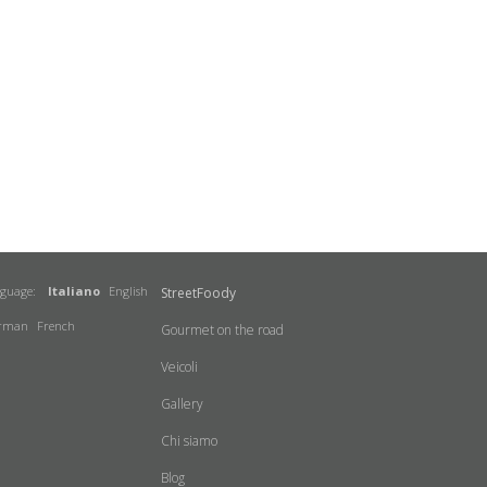
nguage:
Italiano
English
StreetFoody
rman
French
Gourmet on the road
Veicoli
Gallery
Chi siamo
Blog