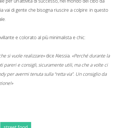
e per un’attività di successo, nel mondo del cibo da
 via vai di gente che bisogna riuscire a colpire: in questo
ale.
villante e colorato al più minimalista e chic:
he si vuole realizzare»
dice Alessia.
«Perché durante la
i pareri e consigli, sicuramente utili, ma che a volte ci
dy per avermi tenuta sulla “retta via”. Un consiglio da
zione!»
street food